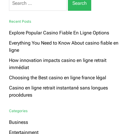
for:
Recent Posts
Explore Popular Casino Fiable En Ligne Options
Everything You Need to Know About casino fiable en
ligne
How innovation impacts casino en ligne retrait
immédiat
Choosing the Best casino en ligne france légal
Casino en ligne retrait instantané sans longues
procédures
Categories
Business
Entertainment