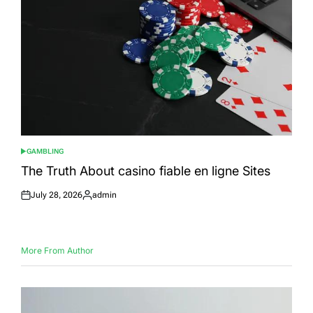
GAMBLING
POSTED
IN
The Truth About casino fiable en ligne Sites
July 28, 2026
admin
Posted
Posted
on
by
More From Author