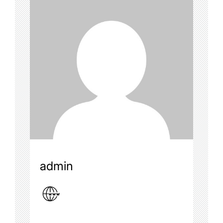
admin