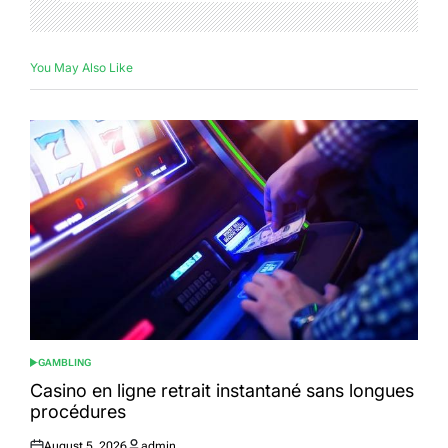
You May Also Like
GAMBLING
POSTED
IN
Casino en ligne retrait instantané sans longues
procédures
August 5, 2026
admin