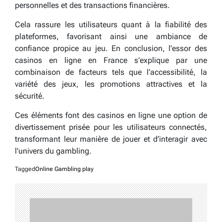
personnelles et des transactions financières.
Cela rassure les utilisateurs quant à la fiabilité des
plateformes, favorisant ainsi une ambiance de
confiance propice au jeu. En conclusion, l’essor des
casinos en ligne en France s’explique par une
combinaison de facteurs tels que l’accessibilité, la
variété des jeux, les promotions attractives et la
sécurité.
Ces éléments font des casinos en ligne une option de
divertissement prisée pour les utilisateurs connectés,
transformant leur manière de jouer et d’interagir avec
l’univers du gambling.
Tagged
Online Gambling play