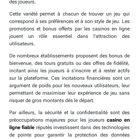
des joueurs.
Cette variété permet à chacun de trouver un jeu qui
correspond à ses préférences et à son style de jeu. Les
promotions et bonus offerts par les casinos en ligne
jouent un rôle essentiel dans l’attraction des
utilisateurs.
De nombreux établissements proposent des bonus de
bienvenue, des tours gratuits ou des offres de fidélité,
incitant ainsi les joueurs à s’inscrire et à rester actifs
sur la plateforme. Ces incitations financières sont un
argument de poids pour les nouveaux utilisateurs, leur
permettant de maximiser leur expérience de jeu sans
risquer de gros montants dès le départ.
Par ailleurs, la sécurité et la confidentialité sont des
préoccupations majeures pour les joueurs
casino en
ligne fiable
réputés investissent dans des technologies
de pointe pour garantir la protection des données