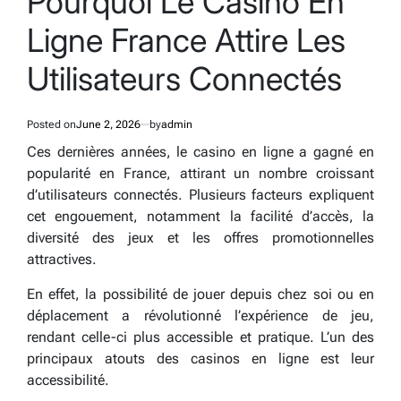
Pourquoi Le Casino En
Ligne France Attire Les
Utilisateurs Connectés
Posted on
June 2, 2026
by
admin
Ces dernières années, le casino en ligne a gagné en
popularité en France, attirant un nombre croissant
d’utilisateurs connectés. Plusieurs facteurs expliquent
cet engouement, notamment la facilité d’accès, la
diversité des jeux et les offres promotionnelles
attractives.
En effet, la possibilité de jouer depuis chez soi ou en
déplacement a révolutionné l’expérience de jeu,
rendant celle-ci plus accessible et pratique. L’un des
principaux atouts des casinos en ligne est leur
accessibilité.