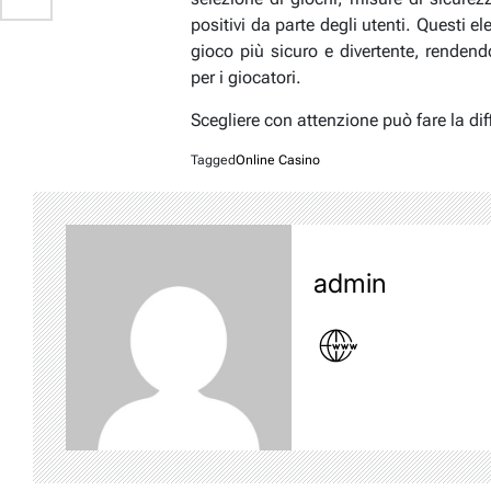
positivi da parte degli utenti. Questi 
gioco più sicuro e divertente, renden
per i giocatori.
Scegliere con attenzione può fare la di
Tagged
Online Casino
admin