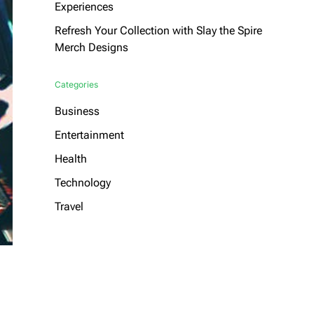
Experiences
Refresh Your Collection with Slay the Spire
Merch Designs
Categories
Business
Entertainment
Health
Technology
Travel