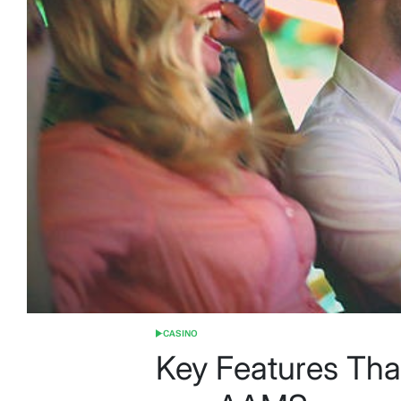
CASINO
POSTED
IN
Key Features That