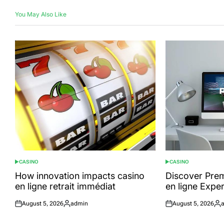
You May Also Like
CASINO
CASINO
POSTED
POSTED
IN
IN
How innovation impacts casino
Discover Prem
en ligne retrait immédiat
en ligne Expe
August 5, 2026
admin
August 5, 2026
Posted
Posted
Posted
Pos
on
by
on
by