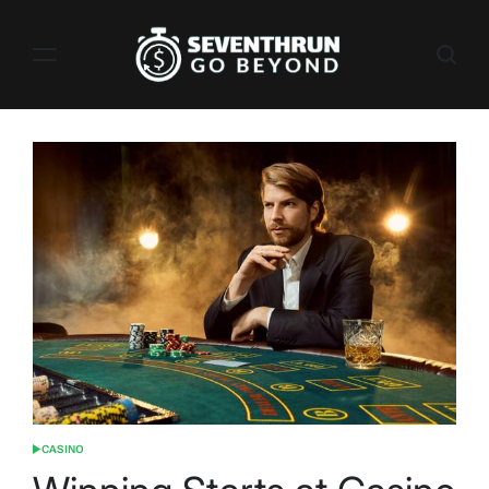
Skip
to
content
Seventhrun
CASINO
POSTED
IN