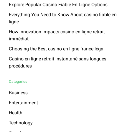
Explore Popular Casino Fiable En Ligne Options
Everything You Need to Know About casino fiable en
ligne
How innovation impacts casino en ligne retrait
immédiat
Choosing the Best casino en ligne france légal
Casino en ligne retrait instantané sans longues
procédures
Categories
Business
Entertainment
Health
Technology