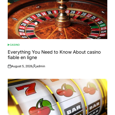
CASINO
POSTED
IN
Everything You Need to Know About casino
fiable en ligne
August 5, 2026
admin
Posted
Posted
on
by