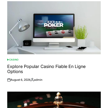
CASINO
POSTED
IN
Explore Popular Casino Fiable En Ligne
Options
August 6, 2026
admin
Posted
Posted
on
by