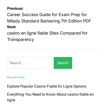
Post
Previous:
navigation
Career Success Guide for Exam Prep for
Milady Standard Barbering 7th Edition PDF
Next:
casino en ligne fiable Sites Compared for
Transparency
Search
for:
Recent Posts
Explore Popular Casino Fiable En Ligne Options
Everything You Need to Know About casino fiable en
ligne