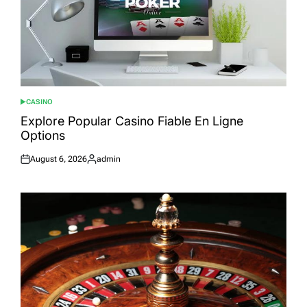
CASINO
POSTED
IN
Explore Popular Casino Fiable En Ligne
Options
August 6, 2026
admin
Posted
Posted
on
by