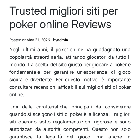
POSTED
IN
Trusted migliori siti per
poker online Reviews
Posted on
May 21, 2026
by
admin
Negli ultimi anni, il poker online ha guadagnato una
popolarità straordinaria, attirando giocatori da tutto il
mondo. La scelta del sito giusto per giocare a poker è
fondamentale per garantire un’esperienza di gioco
sicura e divertente. Per questo motivo, è importante
consultare recensioni affidabili sui migliori siti di poker
online.
Una delle caratteristiche principali da considerare
quando si scelgono i siti di poker è la licenza. I migliori
siti operano sotto regolamentazioni rigorose e sono
autorizzati da autorità competenti. Questo non solo
garantisce la legalità del gioco, ma anche la