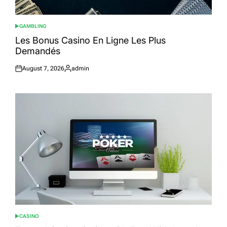
GAMBLING
POSTED
IN
Les Bonus Casino En Ligne Les Plus
Demandés
August 7, 2026
admin
Posted
Posted
on
by
CASINO
POSTED
IN