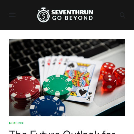
Skip
to
content
Seventhrun
CASINO
POSTED
IN