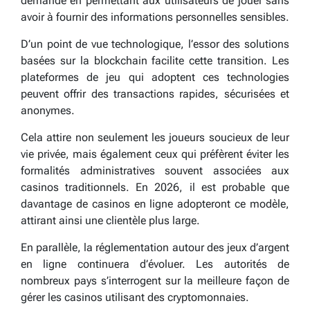
demande en permettant aux utilisateurs de jouer sans
avoir à fournir des informations personnelles sensibles.
D’un point de vue technologique, l’essor des solutions
basées sur la blockchain facilite cette transition. Les
plateformes de jeu qui adoptent ces technologies
peuvent offrir des transactions rapides, sécurisées et
anonymes.
Cela attire non seulement les joueurs soucieux de leur
vie privée, mais également ceux qui préfèrent éviter les
formalités administratives souvent associées aux
casinos traditionnels. En 2026, il est probable que
davantage de casinos en ligne adopteront ce modèle,
attirant ainsi une clientèle plus large.
En parallèle, la réglementation autour des jeux d’argent
en ligne continuera d’évoluer. Les autorités de
nombreux pays s’interrogent sur la meilleure façon de
gérer les casinos utilisant des cryptomonnaies.