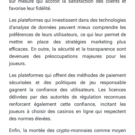
sur mesure qui accroît la satisfaction des clients et
favorise leur fidélité.
Les plateformes qui investissent dans des technologies
d’analyse de données peuvent mieux comprendre les
préférences de leurs utilisateurs, ce qui leur permet de
mettre en place des stratégies marketing plus
efficaces. En outre, la sécurité et la transparence sont
devenues des préoccupations majeures pour les
joueurs.
Les plateformes qui offrent des méthodes de paiement
sécurisées et des politiques de jeu responsable
gagnent la confiance des utilisateurs. Les licences
délivrées par des autorités de régulation reconnues
renforcent également cette confiance, incitant les
joueurs à choisir des casinos en ligne qui respectent
des normes élevées.
Enfin, la montée des crypto-monnaies comme moyen