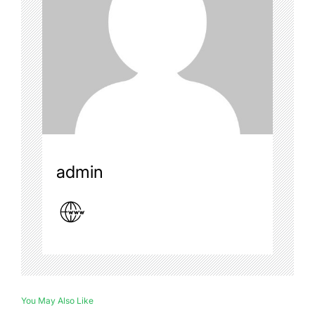
admin
You May Also Like