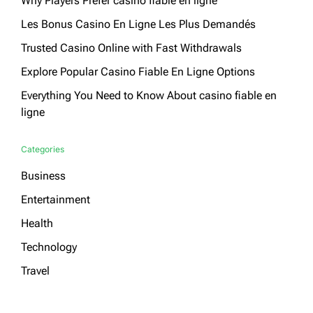
Why Players Prefer casino fiable en ligne
Les Bonus Casino En Ligne Les Plus Demandés
Trusted Casino Online with Fast Withdrawals
Explore Popular Casino Fiable En Ligne Options
Everything You Need to Know About casino fiable en
ligne
Categories
Business
Entertainment
Health
Technology
Travel