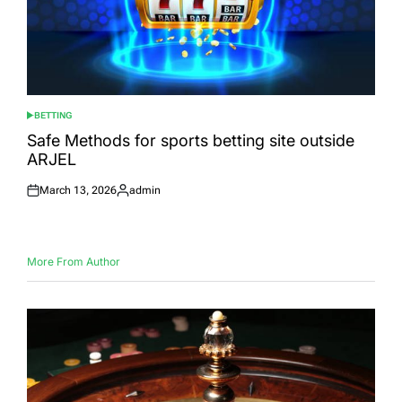
BETTING
POSTED
IN
Safe Methods for sports betting site outside
ARJEL
March 13, 2026
admin
Posted
Posted
on
by
More From Author