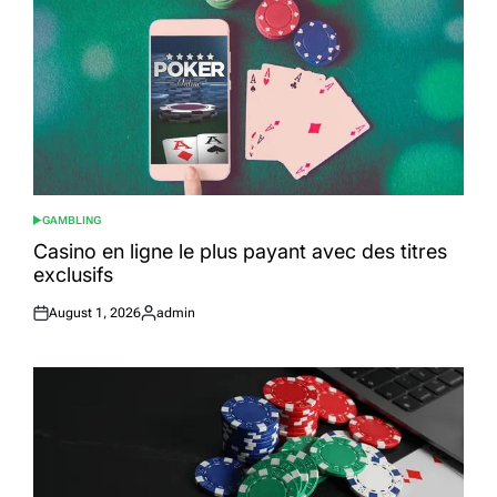
GAMBLING
POSTED
IN
Casino en ligne le plus payant avec des titres
exclusifs
August 1, 2026
admin
Posted
Posted
on
by