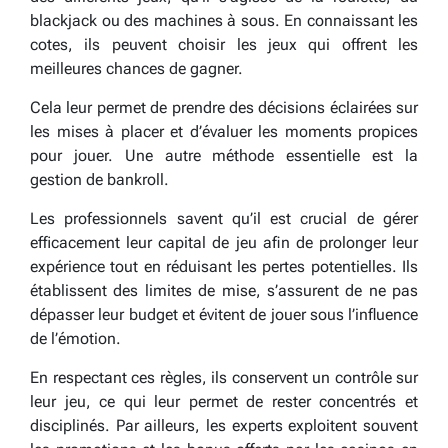
blackjack ou des machines à sous. En connaissant les
cotes, ils peuvent choisir les jeux qui offrent les
meilleures chances de gagner.
Cela leur permet de prendre des décisions éclairées sur
les mises à placer et d’évaluer les moments propices
pour jouer. Une autre méthode essentielle est la
gestion de bankroll.
Les professionnels savent qu’il est crucial de gérer
efficacement leur capital de jeu afin de prolonger leur
expérience tout en réduisant les pertes potentielles. Ils
établissent des limites de mise, s’assurent de ne pas
dépasser leur budget et évitent de jouer sous l’influence
de l’émotion.
En respectant ces règles, ils conservent un contrôle sur
leur jeu, ce qui leur permet de rester concentrés et
disciplinés. Par ailleurs, les experts exploitent souvent