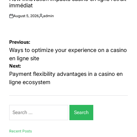
immédiat
August 5, 2026
admin
Posted
Posted
on
by
Post
Previous:
navigation
Ways to optimize your experience on a casino
en ligne site
Next:
Payment flexibility advantages in a casino en
ligne ecosystem
Search
for:
Recent Posts