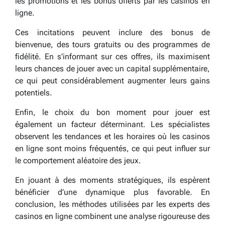
les promotions et les bonus offerts par les casinos en
ligne.
Ces incitations peuvent inclure des bonus de
bienvenue, des tours gratuits ou des programmes de
fidélité. En s’informant sur ces offres, ils maximisent
leurs chances de jouer avec un capital supplémentaire,
ce qui peut considérablement augmenter leurs gains
potentiels.
Enfin, le choix du bon moment pour jouer est
également un facteur déterminant. Les spécialistes
observent les tendances et les horaires où les casinos
en ligne sont moins fréquentés, ce qui peut influer sur
le comportement aléatoire des jeux.
En jouant à des moments stratégiques, ils espèrent
bénéficier d’une dynamique plus favorable. En
conclusion, les méthodes utilisées par les experts des
casinos en ligne combinent une analyse rigoureuse des