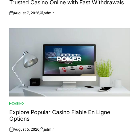
IN
Trusted Casino Online with Fast Withdrawals
August 7, 2026
admin
Posted
Posted
on
by
CASINO
POSTED
IN
Explore Popular Casino Fiable En Ligne
Options
August 6, 2026
admin
Posted
Posted
on
by