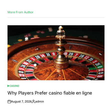
More From Author
CASINO
POSTED
IN
Why Players Prefer casino fiable en ligne
August 7, 2026
admin
Posted
Posted
on
by