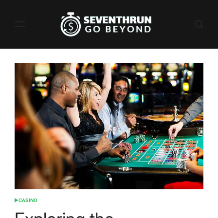
Skip
to
content
Seventhrun
CASINO
POSTED
IN