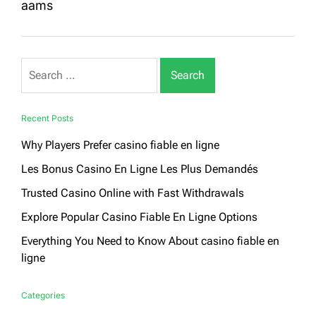
aams
Search
for:
Recent Posts
Why Players Prefer casino fiable en ligne
Les Bonus Casino En Ligne Les Plus Demandés
Trusted Casino Online with Fast Withdrawals
Explore Popular Casino Fiable En Ligne Options
Everything You Need to Know About casino fiable en
ligne
Categories