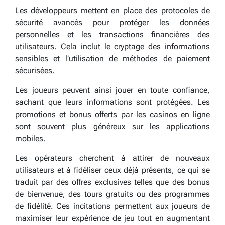
Les développeurs mettent en place des protocoles de
sécurité avancés pour protéger les données
personnelles et les transactions financières des
utilisateurs. Cela inclut le cryptage des informations
sensibles et l’utilisation de méthodes de paiement
sécurisées.
Les joueurs peuvent ainsi jouer en toute confiance,
sachant que leurs informations sont protégées. Les
promotions et bonus offerts par les casinos en ligne
sont souvent plus généreux sur les applications
mobiles.
Les opérateurs cherchent à attirer de nouveaux
utilisateurs et à fidéliser ceux déjà présents, ce qui se
traduit par des offres exclusives telles que des bonus
de bienvenue, des tours gratuits ou des programmes
de fidélité. Ces incitations permettent aux joueurs de
maximiser leur expérience de jeu tout en augmentant