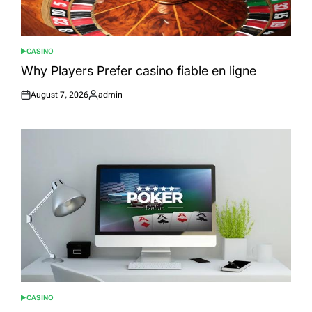
CASINO
POSTED
IN
Why Players Prefer casino fiable en ligne
August 7, 2026
admin
Posted
Posted
on
by
CASINO
POSTED