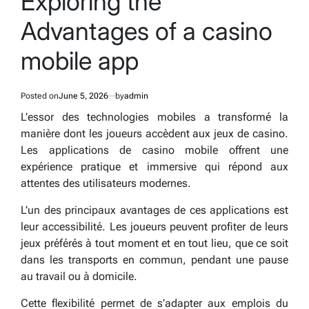
Exploring the
Advantages of a casino
mobile app
Posted on
June 5, 2026
by
admin
L’essor des technologies mobiles a transformé la
manière dont les joueurs accèdent aux jeux de casino.
Les applications de casino mobile offrent une
expérience pratique et immersive qui répond aux
attentes des utilisateurs modernes.
L’un des principaux avantages de ces applications est
leur accessibilité. Les joueurs peuvent profiter de leurs
jeux préférés à tout moment et en tout lieu, que ce soit
dans les transports en commun, pendant une pause
au travail ou à domicile.
Cette flexibilité permet de s’adapter aux emplois du