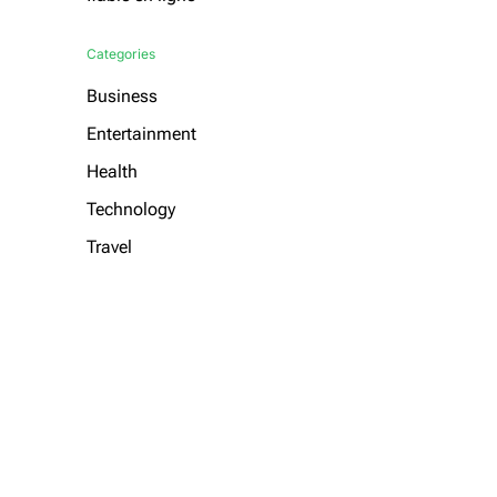
Categories
Business
Entertainment
Health
Technology
Travel