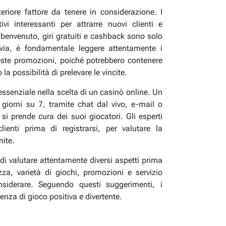
riore fattore da tenere in considerazione. I
ivi interessanti per attrarre nuovi clienti e
 benvenuto, giri gratuiti e cashback sono solo
tavia, è fondamentale leggere attentamente i
ueste promozioni, poiché potrebbero contenere
a possibilità di prelevare le vincite.
o essenziale nella scelta di un casinò online. Un
giorni su 7, tramite chat dal vivo, e-mail o
i prende cura dei suoi giocatori. Gli esperti
lienti prima di registrarsi, per valutare la
nite.
 di valutare attentamente diversi aspetti prima
zza, varietà di giochi, promozioni e servizio
nsiderare. Seguendo questi suggerimenti, i
enza di gioco positiva e divertente.