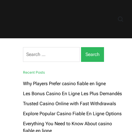
Search
for:
Recent Posts
Why Players Prefer casino fiable en ligne
Les Bonus Casino En Ligne Les Plus Demandés
Trusted Casino Online with Fast Withdrawals
Explore Popular Casino Fiable En Ligne Options
Everything You Need to Know About casino
fiable en ligne