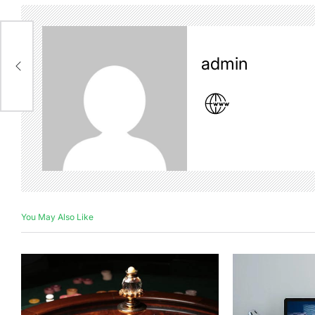
n
admin
You May Also Like