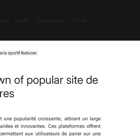
ment
Health
Technology
Travel
ris sportif features
n of popular site de
ures
t une popularité croissante, attirant un large
variées et innovantes. Ces plateformes offrent
permettant aux utilisateurs de parier sur une