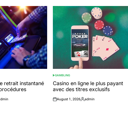
GAMBLING
POSTED
IN
e retrait instantané
Casino en ligne le plus payant
 procédures
avec des titres exclusifs
admin
August 1, 2026
admin
ted
Posted
Posted
on
by