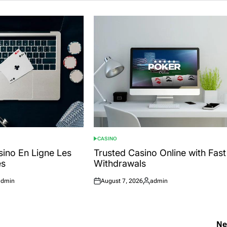
CASINO
POSTED
IN
ino En Ligne Les
Trusted Casino Online with Fast
és
Withdrawals
admin
August 7, 2026
admin
ted
Posted
Posted
on
by
Ne