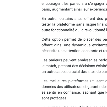
encouragent les parieurs à s’engager d
paris, augmentant ainsi leur expérienc
En outre, certains sites offrent des p
tester la plateforme sans risque financ
autre fonctionnalité qui a révolutionné 
Cette option permet de placer des p
offrant ainsi une dynamique excitant
nécessite une attention constante et re
Les parieurs peuvent analyser les per
le match, prenant des décisions éclairé
un autre aspect crucial des sites de par
Les meilleures plateformes utilisent
données des utilisateurs et garantir de
se sentir en confiance, sachant que l
sont protégées.