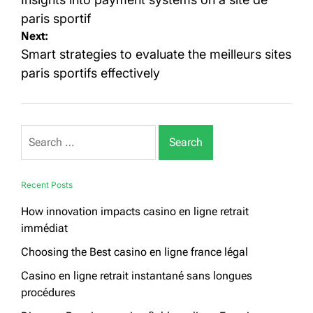
navigation
paris sportif
Next:
Smart strategies to evaluate the meilleurs sites
paris sportifs effectively
Search
for:
Recent Posts
How innovation impacts casino en ligne retrait
immédiat
Choosing the Best casino en ligne france légal
Casino en ligne retrait instantané sans longues
procédures