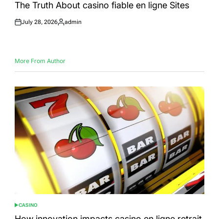
IN
The Truth About casino fiable en ligne Sites
July 28, 2026
admin
Posted
Posted
on
by
More From Author
CASINO
POSTED
IN
How innovation impacts casino en ligne retrait