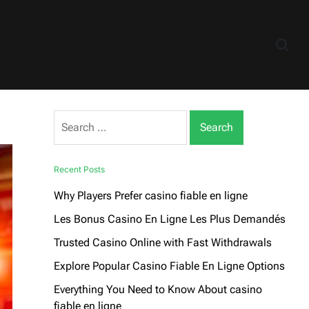
Search
for:
Recent Posts
Why Players Prefer casino fiable en ligne
Les Bonus Casino En Ligne Les Plus Demandés
Trusted Casino Online with Fast Withdrawals
Explore Popular Casino Fiable En Ligne Options
Everything You Need to Know About casino
fiable en ligne