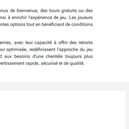
onus de bienvenue, des tours gratuits ou des
si à enrichir l’expérience de jeu. Les joueurs
entes options tout en bénéficiant de conditions
nes, avec leur capacité à offrir des retraits
eur optimisée, redéfinissent l’approche du jeu
d aux besoins d’une clientèle toujours plus
vertissement rapide, sécurisé et de qualité.