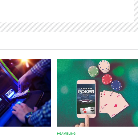
GAMBLING
POSTED