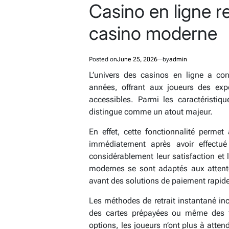
IN
Casino en ligne re
casino moderne
Posted on
June 25, 2026
by
admin
L’univers des casinos en ligne a con
années, offrant aux joueurs des exp
accessibles. Parmi les caractéristiqu
distingue comme un atout majeur.
En effet, cette fonctionnalité permet
immédiatement après avoir effectué
considérablement leur satisfaction et l
modernes se sont adaptés aux attente
avant des solutions de paiement rapide
Les méthodes de retrait instantané inc
des cartes prépayées ou même des t
options, les joueurs n’ont plus à atten