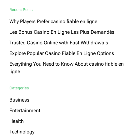
Recent Posts
Why Players Prefer casino fiable en ligne
Les Bonus Casino En Ligne Les Plus Demandés
Trusted Casino Online with Fast Withdrawals
Explore Popular Casino Fiable En Ligne Options
Everything You Need to Know About casino fiable en
ligne
Categories
Business
Entertainment
Health
Technology