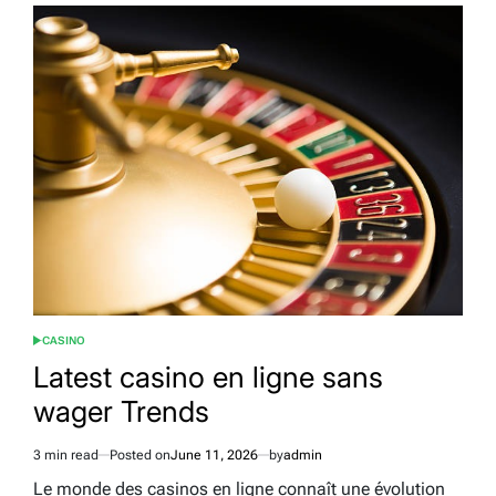
CASINO
POSTED
IN
Latest casino en ligne sans
wager Trends
3 min read
Posted on
June 11, 2026
by
admin
Estimated
read
Le monde des casinos en ligne connaît une évolution