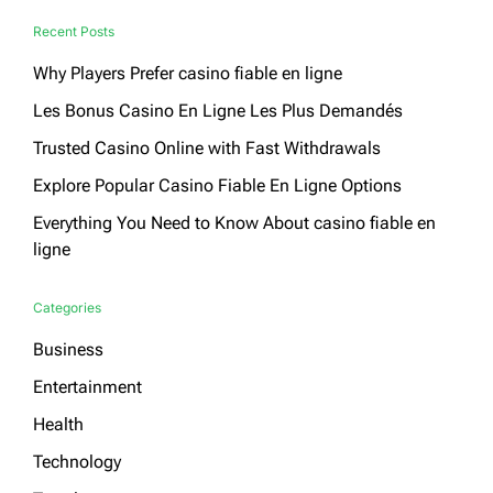
Recent Posts
Why Players Prefer casino fiable en ligne
Les Bonus Casino En Ligne Les Plus Demandés
Trusted Casino Online with Fast Withdrawals
Explore Popular Casino Fiable En Ligne Options
Everything You Need to Know About casino fiable en
ligne
Categories
Business
Entertainment
Health
Technology