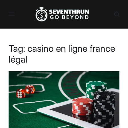
Skip
to
content
Seventhrun
Tag:
casino en ligne france
légal