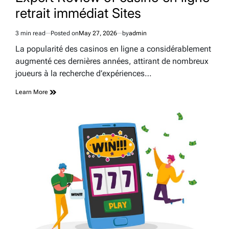
retrait immédiat Sites
3 min read
Posted on
May 27, 2026
by
admin
Estimated
read
La popularité des casinos en ligne a considérablement
time
augmenté ces dernières années, attirant de nombreux
joueurs à la recherche d’expériences…
Learn More