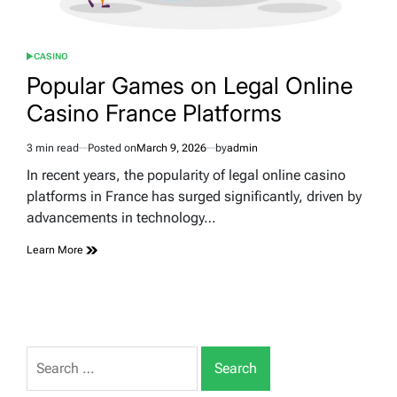
CASINO
POSTED
IN
Popular Games on Legal Online
Casino France Platforms
3 min read
Posted on
March 9, 2026
by
admin
Estimated
read
In recent years, the popularity of legal online casino
time
platforms in France has surged significantly, driven by
advancements in technology…
Learn More
Search
for: