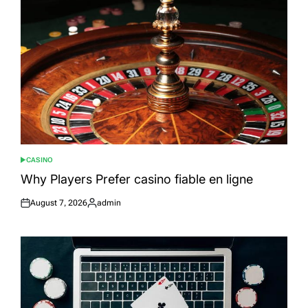
CASINO
POSTED
IN
Why Players Prefer casino fiable en ligne
August 7, 2026
admin
Posted
Posted
on
by