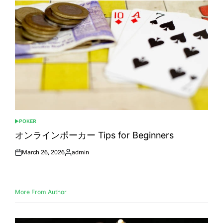
POKER
POSTED
IN
オンラインポーカー Tips for Beginners
March 26, 2026
admin
Posted
Posted
on
by
More From Author