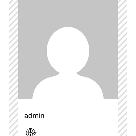
admin