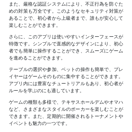
また、厳格な認証システムにより、不正行為を防ぐた
めの対策も万全です。このようなセキュリティ対策が
あることで、初心者から上級者まで、誰もが安心して
楽しむことができます。
さらに、このアプリは使いやすいインターフェースが
特徴です。シンプルで直感的なデザインにより、初心
者でも簡単に操作することができ、スムーズにゲーム
を進めることができます。
テーブルの選択や参加、ベットの操作も簡単で、プレ
イヤーはゲームそのものに集中することができます。
アプリ内には豊富なチュートリアルもあり、初心者が
ルールを学ぶのにも適しています。
ゲームの種類も多様で、テキサスホールデムやオマハ
など、さまざまなスタイルのポーカーを楽しむことが
できます。また、定期的に開催されるトーナメントや
イベントも魅力の一つです。